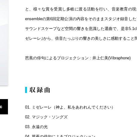
と、様々な賞を受賞し多岐に渡る活動を行い、音楽教育の現場に
ensembleの第6回定期公演の内容をそのままスタジオ録音
サウンドスケープなど空間の響きを意識した選曲で、是非5.1c
ゼレーレ｣から、倍音たっぷりの響きの美しさに感動すること
芭蕉の俳句によるプロジェクション : 井上仁美(Vibraphone)
01. ミゼレーレ（神よ、私をあわれんでください）
02. マジック・ソングズ
03. 永遠の光
04. 芭蕉の俳句によるプロジェクション