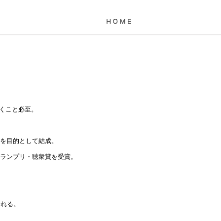
くこと必至。
展を目的として結成。
グランプリ・聴衆賞を受賞。
。
される。