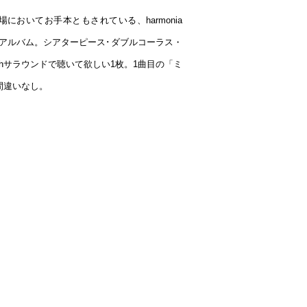
おいてお手本ともされている、harmonia
したアルバム。シアターピース･ダブルコーラス・
hサラウンドで聴いて欲しい1枚。1曲目の「ミ
間違いなし。