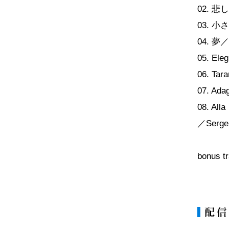
02. 悲し
03. 小さ
04. 夢／G
05. Ele
06. Tara
07. Ada
08. Al
／Serge 
bonus 