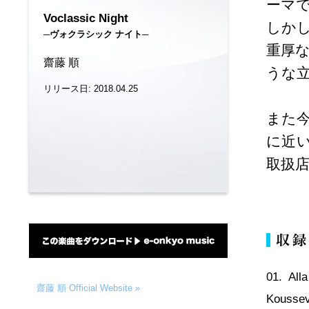
ーマ
Voclassic Night
しか
─ヴォクラシック ナイト─
重厚
齋藤 順
うな
リリース日: 2018.04.25
また
に近い
取扱
01. A
齋藤 順 Official Website »
Koussev