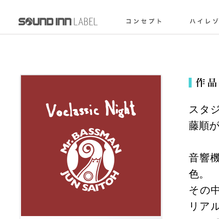
スタ
藤順
音響
色。
その
リア